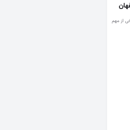
هان
خی از مهم