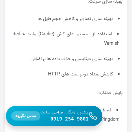
بهینه سازی سرعت:
بهینه سازی تصاویر و کاهش حجم فایل ها
استفاده از سیستم های کش (Cache) مانند Redis،
Varnish
بهینه سازی دیتابیس و حذف داده های اضافی
کاهش تعداد درخواست های HTTP
پایش عملکرد:
استفاده از ابزارهای پایش مانند Uptime Robot یا
مشاوره رایگان طراحی سایت
تماس بگیرید
Pingdom
0919 254 9801