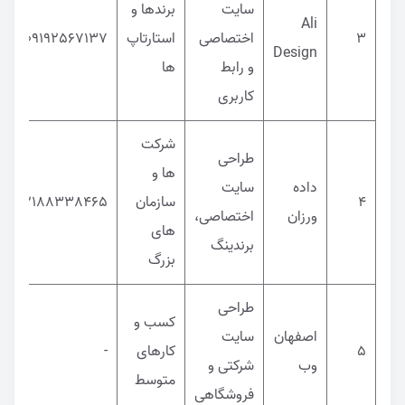
سایت
برندها و
Ali
3
اختصاصی
استارتاپ
09192567137
Design
و رابط
ها
کاربری
شرکت
طراحی
ها و
داده
سایت
4
سازمان
02188338465
ورزان
اختصاصی،
های
برندینگ
بزرگ
طراحی
کسب و
اصفهان
سایت
5
کارهای
-
وب
شرکتی و
متوسط
فروشگاهی