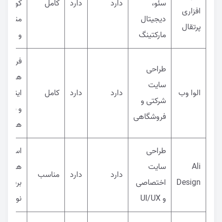
سئو،
دارد
دارد
کامل
کوچک،
افزاری
دیجیتال
متوسط
پرتقال
مارکتینگ
و بزرگ
فروشگاه
طراحی
های
سایت
الوا وب
دارد
دارد
کامل
اینترنتی
شرکتی و
و شرکت
فروشگاهی
ها
طراحی
استارتا
Ali
سایت
ها و
دارد
دارد
مناسب
Design
اختصاصی
برندهای
و UI/UX
نوپا