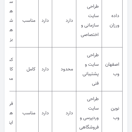
سازمان
طراحی
ها و
داده
سایت
دارد
دارد
مناسب
شرکت
ورزان
سازمانی و
های
اختصاصی
بزرگ
طراحی
کسب و
اصفهان
سایت و
محدود
دارد
کامل
کارهای
وب
پشتیبانی
محلی
فنی
طراحی
فروشگاه
نوین
سایت
دارد
دارد
مناسب
های
وب
وردپرسی و
اینترنتی
فروشگاهی