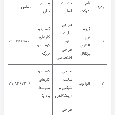
نام
خدمات
مناسب
ردیف
تماس
شرکت
اصلی
برای
طراحی
گروه
کسب و
سایت،
نرم
کارهای
1
سئو،
09192549801
افزاری
کوچک و
طراحی
پرتقال
بزرگ
اختصاصی
طراحی
کسب و
سایت
کارهای
2
الوا وب
09338267306
شرکتی و
متوسط
فروشگاهی
و بزرگ
طراحی