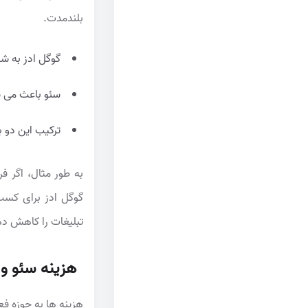
بلندمدت.
گوگل ادز به ش
سئو باعث می شو
ترکیب این دو ب
به طور مثال، اگر ف
گوگل ادز برای کسب 
تبلیغات را کاهش ده
هزینه سئو و
هزینه ها به حوزه فع