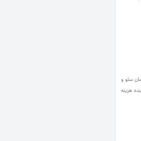
مان سئو و
ده هزینه