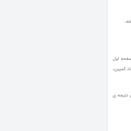
 صفحه اول
صله پس از ایجاد کمپین،
 نتیجه ی